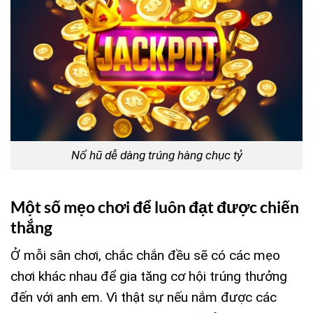
Nổ hũ dễ dàng trúng hàng chục tỷ
Một số mẹo chơi để luôn đạt được chiến
thắng
Ở mỗi sân chơi, chắc chắn đều sẽ có các mẹo
chơi khác nhau để gia tăng cơ hội trúng thưởng
đến với anh em. Vì thật sự nếu nắm được các