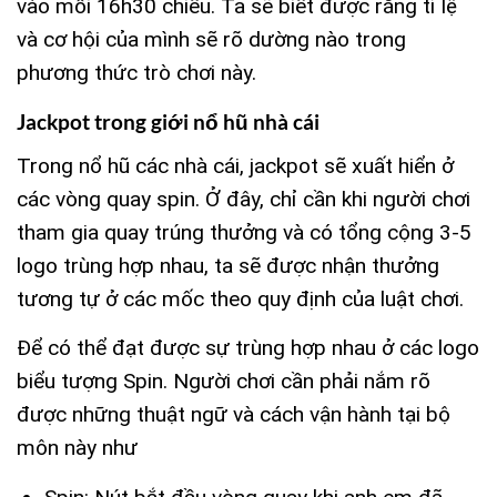
vào mỗi 16h30 chiều. Ta sẽ biết được rằng tỉ lệ
và cơ hội của mình sẽ rõ dường nào trong
phương thức trò chơi này.
Jackpot trong giới nổ hũ nhà cái
Trong nổ hũ các nhà cái, jackpot sẽ xuất hiển ở
các vòng quay spin. Ở đây, chỉ cần khi người chơi
tham gia quay trúng thưởng và có tổng cộng 3-5
logo trùng hợp nhau, ta sẽ được nhận thưởng
tương tự ở các mốc theo quy định của luật chơi.
Để có thể đạt được sự trùng hợp nhau ở các logo
biểu tượng Spin. Người chơi cần phải nắm rõ
được những thuật ngữ và cách vận hành tại bộ
môn này như