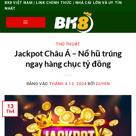
Bỏ
BK8 VIỆT NAM | LINK CHÍNH THỨC | NHÀ CÁI LỚN VÀ UY TÍN
NHẤT
qua
nội
dung
THỦ THUẬT
Jackpot Châu Á – Nổ hũ trúng
ngay hàng chục tỷ đồng
ĐĂNG VÀO
THÁNG 4 13, 2024
BỞI
DUYEN
13
Th4