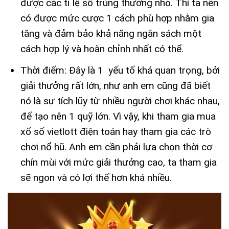
được các tỉ lệ số trúng thưởng nhỏ. Thì ta nên
có được mức cược 1 cách phù hợp nhằm gia
tăng và đảm bảo khả năng ngân sách một
cách hợp lý và hoàn chỉnh nhất có thể.
Thời điểm: Đây là 1 yếu tố khá quan trọng, bởi
giải thưởng rất lớn, như anh em cũng đã biết
nó là sự tích lũy từ nhiều người chơi khác nhau,
để tạo nên 1 quỹ lớn. Vì vậy, khi tham gia mua
xổ số vietlott điện toán hay tham gia các trò
chơi nổ hũ. Anh em cần phải lựa chọn thời cơ
chín mùi với mức giải thưởng cao, ta tham gia
sẽ ngon và có lợi thế hơn khá nhiều.