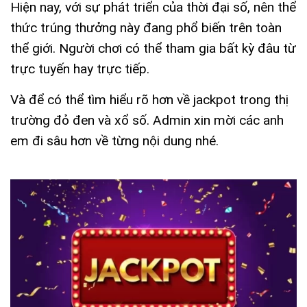
Hiện nay, với sự phát triển của thời đại số, nên thể
thức trúng thưởng này đang phổ biến trên toàn
thể giới. Người chơi có thể tham gia bất kỳ đâu từ
trực tuyến hay trực tiếp.
Và để có thể tìm hiểu rõ hơn về jackpot trong thị
trường đỏ đen và xổ số. Admin xin mời các anh
em đi sâu hơn về từng nội dung nhé.