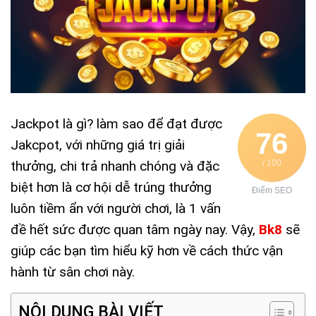
Jackpot là gì? làm sao để đạt được
76
Jakcpot, với những giá trị giải
thưởng, chi trả nhanh chóng và đặc
/ 100
biệt hơn là cơ hội dễ trúng thưởng
Điểm SEO
luôn tiềm ẩn với người chơi, là 1 vấn
đề hết sức được quan tâm ngày nay. Vậy,
Bk8
sẽ
giúp các bạn tìm hiểu kỹ hơn về cách thức vận
hành từ sân chơi này.
NỘI DUNG BÀI VIẾT